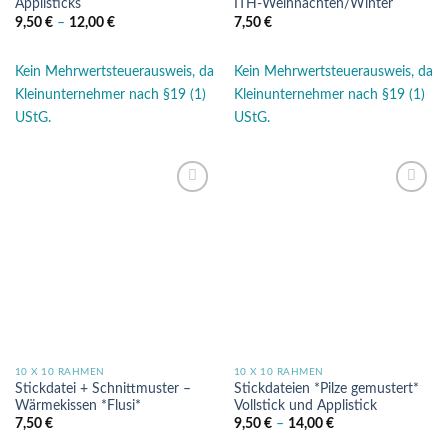
Applisticks
ITH-Weihnachten/Winter
9,50
€
–
12,00
€
7,50
€
Kein Mehrwertsteuerausweis, da
Kein Mehrwertsteuerausweis, da
Kleinunternehmer nach §19 (1)
Kleinunternehmer nach §19 (1)
UStG.
UStG.
Auf die
Auf die
Wunschliste
Wunschliste
10 X 10 RAHMEN
10 X 10 RAHMEN
Stickdatei + Schnittmuster –
Stickdateien *Pilze gemustert*
Wärmekissen *Flusi*
Vollstick und Applistick
7,50
€
9,50
€
–
14,00
€