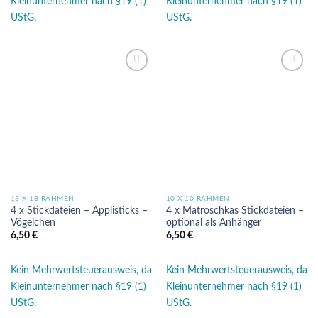
Kleinunternehmer nach §19 (1)
Kleinunternehmer nach §19 (1)
UStG.
UStG.
Auf die
Auf die
Wunschliste
Wunschliste
13 X 18 RAHMEN
10 X 10 RAHMEN
4 x Stickdateien – Applisticks –
4 x Matroschkas Stickdateien –
Vögelchen
optional als Anhänger
6,50
€
6,50
€
Kein Mehrwertsteuerausweis, da
Kein Mehrwertsteuerausweis, da
Kleinunternehmer nach §19 (1)
Kleinunternehmer nach §19 (1)
UStG.
UStG.