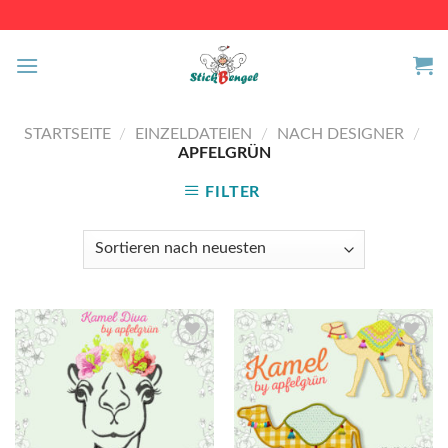
Skip
to
content
STARTSEITE
/
EINZELDATEIEN
/
NACH DESIGNER
/
APFELGRÜN
FILTER
Auf die
Auf die
Wunschliste
Wunschliste