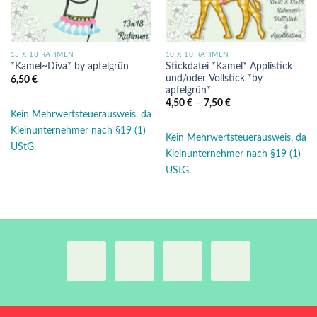
13 X 18 RAHMEN
10 X 10 RAHMEN
Stickdatei *Kamel* Applistick
*Kamel~Diva* by apfelgrün
und/oder Vollstick *by
6,50
€
apfelgrün*
4,50
€
–
7,50
€
Kein Mehrwertsteuerausweis, da
Kleinunternehmer nach §19 (1)
Kein Mehrwertsteuerausweis, da
UStG.
Kleinunternehmer nach §19 (1)
UStG.