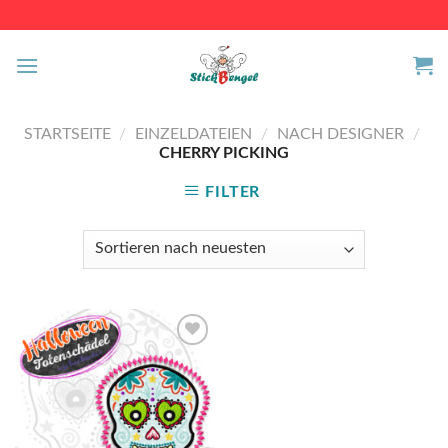
Skip
to
content
STARTSEITE
/
EINZELDATEIEN
/
NACH DESIGNER
/
CHERRY PICKING
FILTER
Auf die
Wunschliste