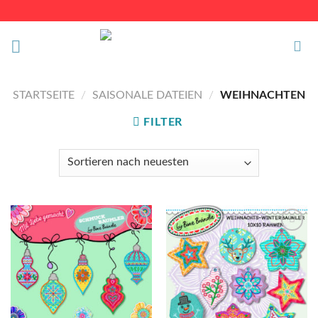
Skip
to
content
STARTSEITE
/
SAISONALE DATEIEN
/
WEIHNACHTEN
FILTER
Auf die
Auf die
Wunschliste
Wunschliste