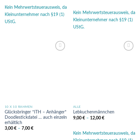
Kein Mehrwertsteuerausweis, da
Kein Mehrwertsteuerausweis, da
Kleinunternehmer nach §19 (1)
Kleinunternehmer nach §19 (1)
UStG.
UStG.
Auf die
Auf die
Wunschliste
Wunschliste
10 X 10 RAHMEN
ALLE
Glücksbringer *ITH – Anhänger*
Lebkuchenmännchen
Doodlestickdatei … auch einzeln
9,00
€
–
12,00
€
erhältlich
3,00
€
–
7,00
€
Kein Mehrwertsteuerausweis, da