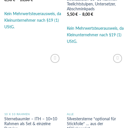
6,50
€
–
13,00
€
Teelichtstulpen, Untersetzer,
Abschminkpads
Kein Mehrwertsteuerausweis, da
5,50
€
–
8,00
€
Kleinunternehmer nach §19 (1)
UStG.
Kein Mehrwertsteuerausweis, da
Kleinunternehmer nach §19 (1)
UStG.
Auf die
Auf die
Wunschliste
Wunschliste
10 X 10 RAHMEN
ALLE
Sternebaumler – ITH – 10×10
Silvestersterne *optional für
Rahmen als Set & einzelne
Stickfolie* … aus der