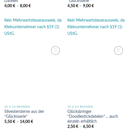
Dateien
*Glücksserie*
4,00
€
–
8,00
€
4,50
€
–
9,00
€
Kein Mehrwertsteuerausweis, da
Kein Mehrwertsteuerausweis, da
Kleinunternehmer nach §19 (1)
Kleinunternehmer nach §19 (1)
UStG.
UStG.
Auf die
Auf die
Wunschliste
Wunschliste
10 X 10 RAHMEN
10 X 10 RAHMEN
Silvestersterne aus der
Glücksbringer
*Glücksserie*
*Doodlestickdateien*… auch
einzeln erhältlich
5,50
€
–
14,00
€
2,50
€
–
6,50
€