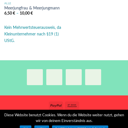
ALLE
Meerjungfrau & Meerjungmann
6,50
€
–
10,00
€
Kein Mehrwertsteuerausweis, da
Kleinunternehmer nach §19 (1)
UStG.
Diese Website benutzt Cookies. Wenn du die Website weiter nutzt, gehen
VERSANDBEDINGUNGEN
WIDERRUFSRECHT
AGB
wir von deinem Einverständnis aus.
IMPRESSUM
DATENSCHUTZERKLÄRUNG