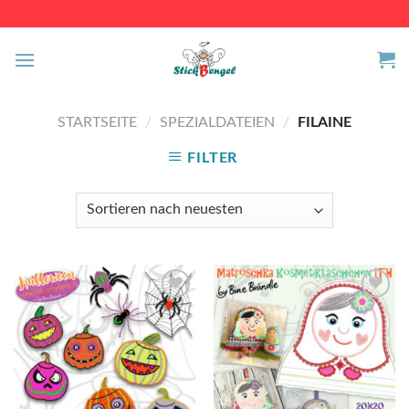
Skip
to
content
STARTSEITE
/
SPEZIALDATEIEN
/
FILAINE
FILTER
Auf die
Auf die
Wunschliste
Wunschliste