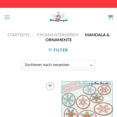
Skip
to
content
STARTSEITE
/
STICKMUSTERSERIEN
/
MANDALA &
ORNAMENTE
FILTER
Auf die
Auf die
Wunschliste
Wunschliste