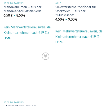
10 X 10 RAHMEN
ALLE
Mandalablumen – aus der
Silvestersterne *optional für
Mandala-Stoffkissen-Serie
Stickfolie* … aus der
*Glücksserie*
6,50
€
–
8,50
€
4,50
€
–
9,00
€
Kein Mehrwertsteuerausweis, da
Kein Mehrwertsteuerausweis, da
Kleinunternehmer nach §19 (1)
Kleinunternehmer nach §19 (1)
UStG.
UStG.
Auf die
Wunschliste
10 X 10 RAHMEN