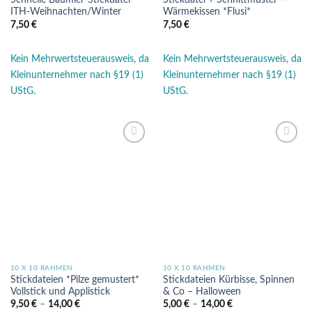
Schnelle Baumler-Stickdatei-
Stickdatei + Schnittmuster –
ITH-Weihnachten/Winter
Wärmekissen *Flusi*
7,50
€
7,50
€
Kein Mehrwertsteuerausweis, da
Kein Mehrwertsteuerausweis, da
Kleinunternehmer nach §19 (1)
Kleinunternehmer nach §19 (1)
UStG.
UStG.
Auf die
Auf die
Wunschliste
Wunschliste
10 X 10 RAHMEN
10 X 10 RAHMEN
Stickdateien *Pilze gemustert*
Stickdateien Kürbisse, Spinnen
Vollstick und Applistick
& Co – Halloween
9,50
€
–
14,00
€
5,00
€
–
14,00
€