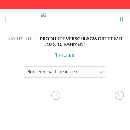
Skip
to
content
STARTSEITE
/
PRODUKTE VERSCHLAGWORTET MIT
„10 X 10 RAHMEN“
FILTER
Auf die
Auf die
Wunschliste
Wunschliste