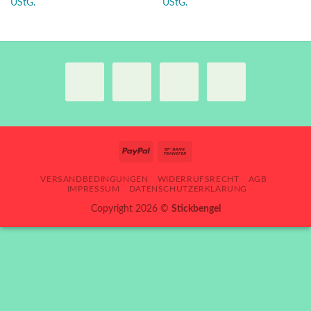
UStG.
UStG.
VERSANDBEDINGUNGEN
WIDERRUFSRECHT
AGB
IMPRESSUM
DATENSCHUTZERKLÄRUNG
Copyright 2026 ©
Stickbengel