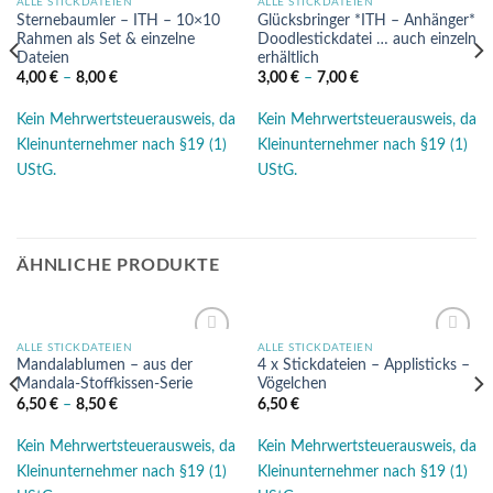
ALLE STICKDATEIEN
ALLE STICKDATEIEN
Auf die
Auf die
Sternebaumler – ITH – 10×10
Glücksbringer *ITH – Anhänger*
Wunschliste
Wunschliste
Rahmen als Set & einzelne
Doodlestickdatei … auch einzeln
Dateien
erhältlich
4,00
€
–
8,00
€
3,00
€
–
7,00
€
Kein Mehrwertsteuerausweis, da
Kein Mehrwertsteuerausweis, da
Kleinunternehmer nach §19 (1)
Kleinunternehmer nach §19 (1)
UStG.
UStG.
ÄHNLICHE PRODUKTE
ALLE STICKDATEIEN
ALLE STICKDATEIEN
Auf die
Auf die
Mandalablumen – aus der
4 x Stickdateien – Applisticks –
Wunschliste
Wunschliste
Mandala-Stoffkissen-Serie
Vögelchen
6,50
€
–
8,50
€
6,50
€
Kein Mehrwertsteuerausweis, da
Kein Mehrwertsteuerausweis, da
Kleinunternehmer nach §19 (1)
Kleinunternehmer nach §19 (1)