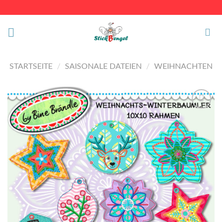
Skip
to
content
STARTSEITE
/
SAISONALE DATEIEN
/
WEIHNACHTEN
Auf die
Wunschliste