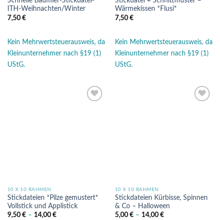
Schnelle Baumler-Stickdatei-
Stickdatei + Schnittmuster –
ITH-Weihnachten/Winter
Wärmekissen *Flusi*
7,50
€
7,50
€
Kein Mehrwertsteuerausweis, da
Kein Mehrwertsteuerausweis, da
Kleinunternehmer nach §19 (1)
Kleinunternehmer nach §19 (1)
UStG.
UStG.
Auf die
Auf die
Wunschliste
Wunschliste
10 X 10 RAHMEN
10 X 10 RAHMEN
Stickdateien *Pilze gemustert*
Stickdateien Kürbisse, Spinnen
Vollstick und Applistick
& Co – Halloween
9,50
€
–
14,00
€
5,00
€
–
14,00
€