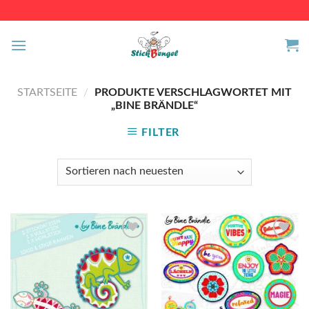
Skip
to
content
STARTSEITE
/
PRODUKTE VERSCHLAGWORTET MIT
„BINE BRÄNDLE“
FILTER
Auf die
Auf die
Wunschliste
Wunschliste