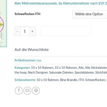
Kein Mehrwertsteuerausweis, da Kleinunternehmer nach §19 (
Schneeflocken ITH
Schneeflocken - ITH Stickdateien-10x10 Rahmen-Teelichtstul
IN DEN WARENKORB
Auf die Wunschliste
Artikelnummer:
n.a.
Kategorien:
10 x 10 Rahmen
,
10 x 10 Rahmen
,
Alle
,
Alle Stickdateie
the hoop
,
Nach Designer
,
Saisonale Dateien
,
Spezialdateien
,
Stickfoli
Schlüsselworte:
10 x 10 Rahmen
,
Bine Brändle
,
ITH
,
Schneeflocken
,