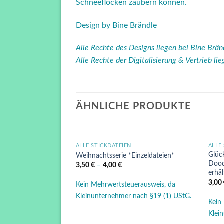
Schneeflocken zaubern können.
Design by Bine Brändle
Alle Rechte des Designs liegen bei Bine Brä
Alle Rechte der Digitalisierung & Vertrieb li
ÄHNLICHE PRODUKTE
ALLE STICKDATEIEN
ALLE
Auf die
Auf die
Glüc
s der *Glücksserie*
Weihnachtsserie *Einzeldateien*
Wunschliste
Wunschliste
Dood
3,50
€
–
4,00
€
erhäl
3,00
erausweis, da
Kein Mehrwertsteuerausweis, da
nach §19 (1) UStG.
Kleinunternehmer nach §19 (1) UStG.
Kein
Klei