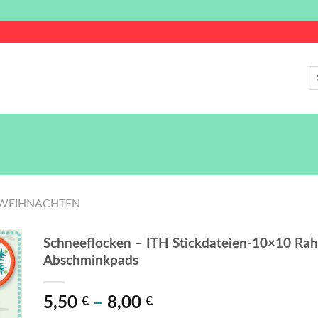
S
na
WEIHNACHTEN
Schneeflocken – ITH Stickdateien-10×10 Rahm
Abschminkpads
e
ste
5,50
–
8,00
€
€