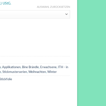
1) UStG.
AUSWAHL ZURÜCKSETZEN
pen, Untersetzer, Abschminkpads Menge
n
,
Applikationen
,
Bine Brändle
,
Erwachsene
,
ITH - in
e
,
Stickmusterserien
,
Weihnachten
,
Winter
Stickfolie