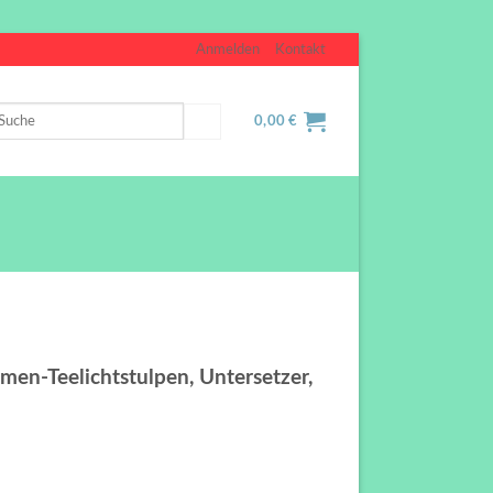
Anmelden
Kontakt
uche
0,00
€
ch:
en-Teelichtstulpen, Untersetzer,