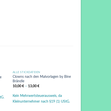
ALLE STICKDATEIEN
e
Auf die
Clowns nach den Malvorlagen by Bine
e
ste
Wunschliste
Brändle
10,00
€
–
13,00
€
Kein Mehrwertsteuerausweis, da
tG.
Kleinunternehmer nach §19 (1) UStG.