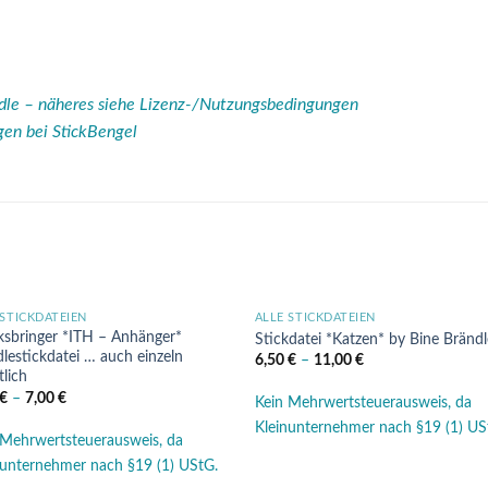
ndle – näheres siehe Lizenz-/Nutzungsbedingungen
egen bei StickBengel
 STICKDATEIEN
ALLE STICKDATEIEN
Auf die
Auf di
ksbringer *ITH – Anhänger*
Stickdatei *Katzen* by Bine Brändl
Wunschliste
Wunschli
lestickdatei … auch einzeln
6,50
€
–
11,00
€
tlich
€
–
7,00
€
Kein Mehrwertsteuerausweis, da
Kleinunternehmer nach §19 (1) US
 Mehrwertsteuerausweis, da
nunternehmer nach §19 (1) UStG.