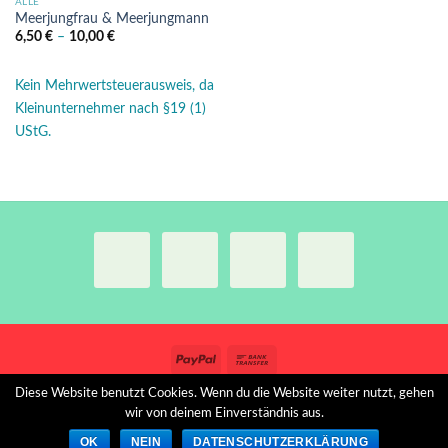
ALLE
Meerjungfrau & Meerjungmann
6,50
€
–
10,00
€
Kein Mehrwertsteuerausweis, da
Kleinunternehmer nach §19 (1)
UStG.
Diese Website benutzt Cookies. Wenn du die Website weiter nutzt, gehen
VERSANDBEDINGUNGEN
WIDERRUFSRECHT
AGB
wir von deinem Einverständnis aus.
IMPRESSUM
DATENSCHUTZERKLÄRUNG
OK
NEIN
DATENSCHUTZERKLÄRUNG
Copyright 2026 ©
Stickbengel