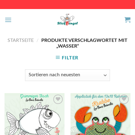
Skip
to
content
STARTSEITE
/
PRODUKTE VERSCHLAGWORTET MIT
„WASSER“
FILTER
Auf die
Auf die
Wunschliste
Wunschliste