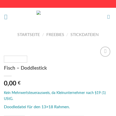
Skip
to
content
STARTSEITE
/
FREEBIES
/
STICKDATEIEN
Auf die
Wunschliste
Fisch – Doddlestick
0,00
€
Kein Mehrwertsteuerausweis, da Kleinunternehmer nach §19 (1)
UStG.
Doodledatei für den 13×18 Rahmen.