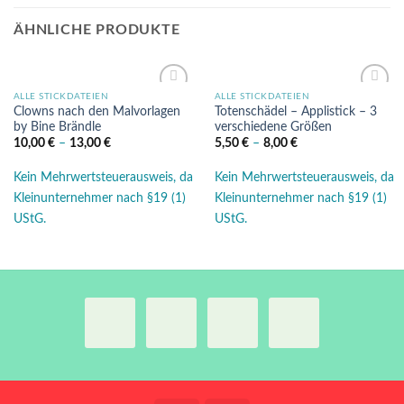
ÄHNLICHE PRODUKTE
ALLE STICKDATEIEN
ALLE STICKDATEIEN
Auf die
Auf die
Clowns nach den Malvorlagen
Totenschädel – Applistick – 3
Wunschliste
Wunschliste
by Bine Brändle
verschiedene Größen
10,00
€
–
13,00
€
5,50
€
–
8,00
€
Kein Mehrwertsteuerausweis, da
Kein Mehrwertsteuerausweis, da
Kleinunternehmer nach §19 (1)
Kleinunternehmer nach §19 (1)
UStG.
UStG.