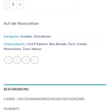
Fisch - Doddlestick Menge
IN DEN WARENKORB
Auf die Wunschliste
Kategorien:
Freebies
,
Stickdateien
Schlüsselworte:
13x18 Rahmen
,
Bine Brändle
,
Fisch
,
Freebie
,
Meerestiere
,
Tiere
,
Wasser
BESCHREIBUNG
LIZENZ-/ NUTZUNGSBEDINGUNGEN DER DESIGNER
FORMATE