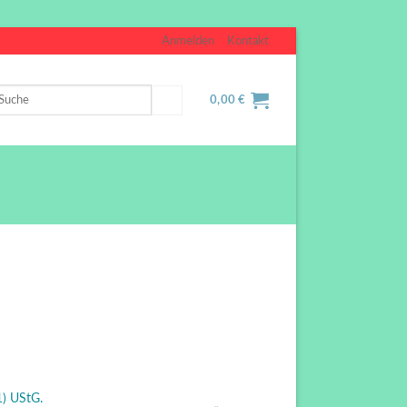
Anmelden
Kontakt
uche
0,00
€
ch:
1) UStG.