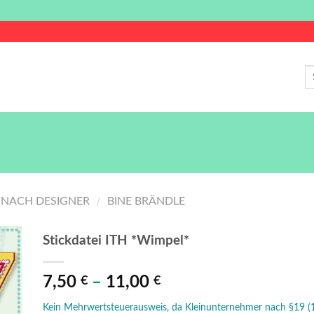
S
na
NACH DESIGNER
/
BINE BRÄNDLE
Stickdatei ITH *Wimpel*
e
7,50
–
11,00
€
€
ste
Kein Mehrwertsteuerausweis, da Kleinunternehmer nach §19 (