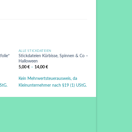
ALLE STICKDATEIEN
ALLE STICKDATEIEN
ie
Auf die
folie*
Stickdateien Kürbisse, Spinnen & Co –
Unterwasserwelt –
liste
Wunschliste
Halloween
einzelne Dateien
5,00
€
–
14,00
€
3,50
€
–
14,00
€
Kein Mehrwertsteuerausweis, da
Kein Mehrwertsteu
StG.
Kleinunternehmer nach §19 (1) UStG.
Kleinunternehmer 