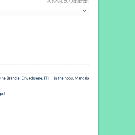
AUSWAHL ZURÜCKSETZEN
ine Brändle
,
Erwachsene
,
ITH - in the hoop
,
Mandala
pel