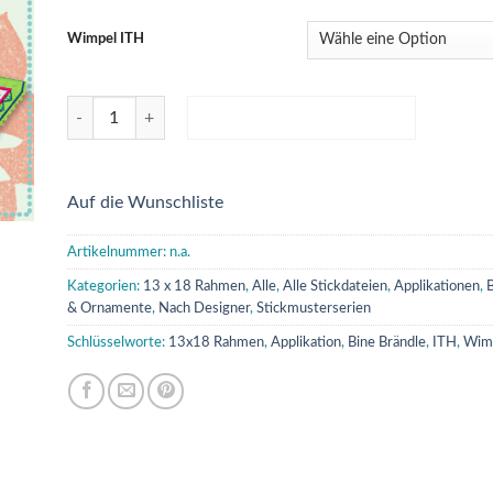
Wimpel ITH
Stickdatei ITH *Wimpel* Menge
IN DEN WARENKORB
Auf die Wunschliste
Artikelnummer:
n.a.
Kategorien:
13 x 18 Rahmen
,
Alle
,
Alle Stickdateien
,
Applikationen
,
B
& Ornamente
,
Nach Designer
,
Stickmusterserien
Schlüsselworte:
13x18 Rahmen
,
Applikation
,
Bine Brändle
,
ITH
,
Wim