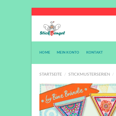
Skip
to
content
HOME
MEIN KONTO
KONTAKT
STARTSEITE
/
STICKMUSTERSERIEN
/
Auf di
Wunschli