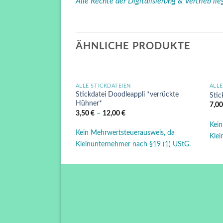
Alle Rechte der Digitalisierung & Vertrieb li
ÄHNLICHE PRODUKTE
ALLE STICKDATEIEN
ALLE
Auf die
Stickdatei Doodleappli *verrückte
Stic
Wunschliste
Hühner*
7,0
3,50
€
–
12,00
€
Kein
Kein Mehrwertsteuerausweis, da
Klei
Kleinunternehmer nach §19 (1) UStG.