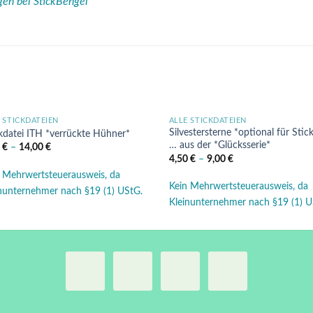
egen bei StickBengel
 STICKDATEIEN
ALLE STICKDATEIEN
Auf die
Auf d
Silvestersterne *optional für Stick
kdatei ITH *verrückte Hühner*
Wunschliste
Wunsch
… aus der *Glücksserie*
0
€
–
14,00
€
4,50
€
–
9,00
€
 Mehrwertsteuerausweis, da
Kein Mehrwertsteuerausweis, da
nunternehmer nach §19 (1) UStG.
Kleinunternehmer nach §19 (1) U