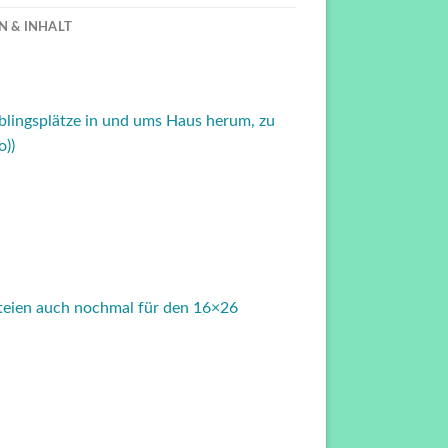
& INHALT
eblingsplätze in und ums Haus herum, zu
o))
ateien auch nochmal für den 16×26